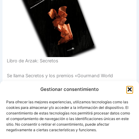
Libro de Arzak: Secretos
Se llama Secretos y los premios «Gourmand World
Cookbook Awards» le han nombrado como el mejor libro
Gestionar consentimiento
editado por un gran chef en 2009. En sus 280 páginas,
Arzak reúne 87 recetas, trucos y técnicas para preparar sus
Para ofrecer las mejores experiencias, utilizamos tecnologías como las
platos. Editado por Bainet, el cocinero vasco también nos
cookies para almacenar y/o acceder a la información del dispositivo. El
habla de aceites, especias, flores…
consentimiento de estas tecnologías nos permitirá procesar datos como
el comportamiento de navegación o las identificaciones únicas en este
sitio. No consentir o retirar el consentimiento, puede afectar
Fuente:
Recetas Ana Alvarez
negativamente a ciertas características y funciones.