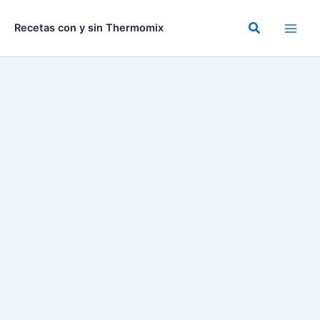
Ir
al
Buscar
Recetas con y sin Thermomix
contenido