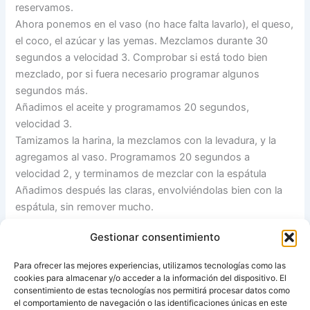
reservamos.
Ahora ponemos en el vaso (no hace falta lavarlo), el queso,
el coco, el azúcar y las yemas. Mezclamos durante 30
segundos a velocidad 3. Comprobar si está todo bien
mezclado, por si fuera necesario programar algunos
segundos más.
Añadimos el aceite y programamos 20 segundos,
velocidad 3.
Tamizamos la harina, la mezclamos con la levadura, y la
agregamos al vaso. Programamos 20 segundos a
velocidad 2, y terminamos de mezclar con la espátula
Añadimos después las claras, envolviéndolas bien con la
espátula, sin remover mucho.
Vertemos la mezcla en un molde rectangular (untado de
Gestionar consentimiento
mantequilla y espolvoreado con harina). Hornear durante
unos 45 minutos (pinchar con una brocheta o aguja para
Para ofrecer las mejores experiencias, utilizamos tecnologías como las
ver si está hecho)
cookies para almacenar y/o acceder a la información del dispositivo. El
Dejamos enfriar y desoldamos.
consentimiento de estas tecnologías nos permitirá procesar datos como
el comportamiento de navegación o las identificaciones únicas en este