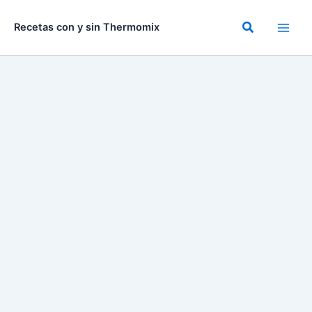
Ir
al
Buscar
Recetas con y sin Thermomix
contenido