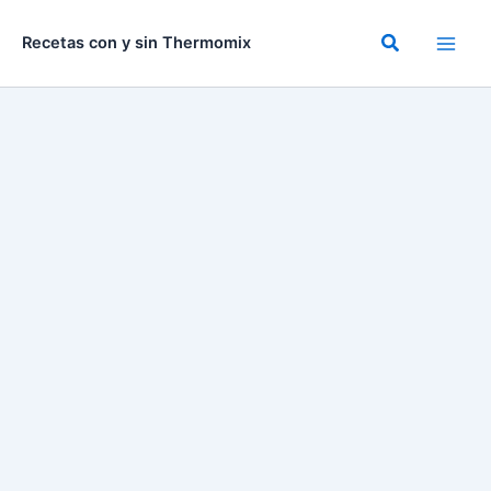
Ir
al
Buscar
Recetas con y sin Thermomix
contenido