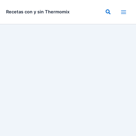
Ir
al
Buscar
Recetas con y sin Thermomix
contenido