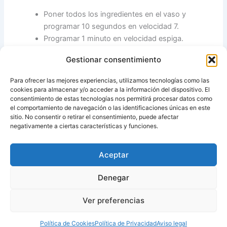
Poner todos los ingredientes en el vaso y
programar 10 segundos en velocidad 7.
Programar 1 minuto en velocidad espiga.
Dejar reposar 1 o 2 horas, y recortamos en forma
Gestionar consentimiento
de aros.
Freímos.
Para ofrecer las mejores experiencias, utilizamos tecnologías como las
Pasarlos a una bandeja con papel absorbente y
cookies para almacenar y/o acceder a la información del dispositivo. El
rociar con azúcar glas.
consentimiento de estas tecnologías nos permitirá procesar datos como
el comportamiento de navegación o las identificaciones únicas en este
sitio. No consentir o retirar el consentimiento, puede afectar
Fuente:
RECETAS CANARIAS CON THERMOMIX
negativamente a ciertas características y funciones.
Aceptar
ANTERIOR
SIGUIENTE
Denegar
Ver preferencias
Copyright © 2026 Recetas con y sin Thermomix
Política de Cookies
Política de Privacidad
Aviso legal