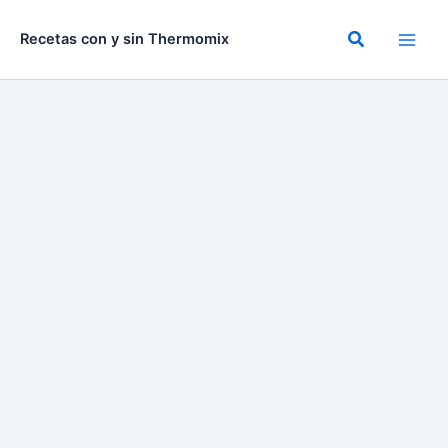
Ir
al
Buscar
Recetas con y sin Thermomix
contenido