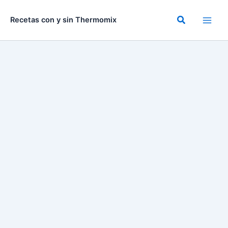
Ir
al
Buscar
Recetas con y sin Thermomix
contenido