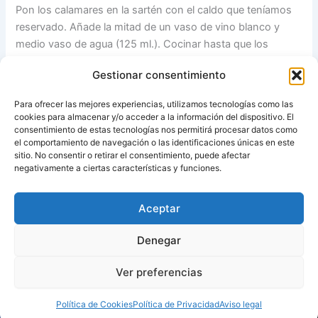
Pon los calamares en la sartén con el caldo que teníamos
reservado. Añade la mitad de un vaso de vino blanco y
medio vaso de agua (125 ml.). Cocinar hasta que los
calamares estén tiernos.
Gestionar consentimiento
Acompaña a los calamares con una ensalada de rúcula,
Para ofrecer las mejores experiencias, utilizamos tecnologías como las
aderezado con aceite extra virgen de oliva, ralladura de
cookies para almacenar y/o acceder a la información del dispositivo. El
limón, zumo de limón, sal y pimienta.
consentimiento de estas tecnologías nos permitirá procesar datos como
el comportamiento de navegación o las identificaciones únicas en este
sitio. No consentir o retirar el consentimiento, puede afectar
Fuente:
No tengo Thermomix
negativamente a ciertas características y funciones.
Aceptar
ANTERIOR
SIGUIENTE
Denegar
Ver preferencias
Copyright © 2026 Recetas con y sin Thermomix
Política de Cookies
Política de Privacidad
Aviso legal