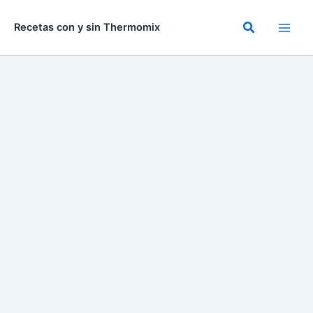
Ir
al
Buscar
Recetas con y sin Thermomix
contenido