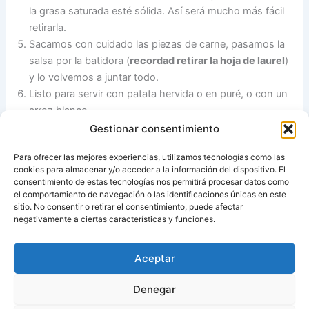
la grasa saturada esté sólida. Así será mucho más fácil
retirarla.
Sacamos con cuidado las piezas de carne, pasamos la
salsa por la batidora (
recordad retirar la hoja de laurel
)
y lo volvemos a juntar todo.
Listo para servir con patata hervida o en puré, o con un
arroz blanco.
Gestionar consentimiento
Notas adicionales:
La salsa se puede servir sin triturar
Para ofrecer las mejores experiencias, utilizamos tecnologías como las
y acompañar con
patatas asadas en el microondas
.
cookies para almacenar y/o acceder a la información del dispositivo. El
consentimiento de estas tecnologías nos permitirá procesar datos como
el comportamiento de navegación o las identificaciones únicas en este
sitio. No consentir o retirar el consentimiento, puede afectar
Fuente:
María’s Recipe Book
negativamente a ciertas características y funciones.
Aceptar
ANTERIOR
SIGUIENTE
Denegar