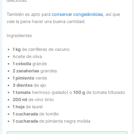
deliciosas.
También es apto para
conservar congelándolas
, así que
vale la pena hacer una buena cantidad.
Ingredientes
1 kg
de carrilleras de vacuno
Aceite de oliva
1 cebolla
grande
2 zanahorias
grandes
1 pimiento
verde
3 dientes
de ajo
1 tomate
hermoso (pelado) o
100 g
de tomate triturado
200 ml
de vino tinto
1 hoja
de laurel
1 cucharada
de tomillo
1 cucharada
de pimienta negra molida