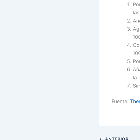
Pon
las
Aña
Ag
100
Co
100
Pon
Añ
la 
Sir
Fuente:
Ther
ANTERIOR