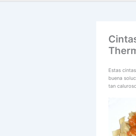
Cinta
Ther
Estas cinta
buena soluc
tan caluroso