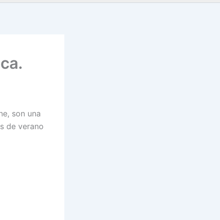
ca.
ne, son una
as de verano