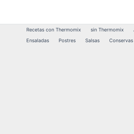
Ir
al
contenido
Recetas con Thermomix
sin Thermomix
Ensaladas
Postres
Salsas
Conservas