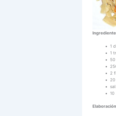
Ingrediente
1 d
1 t
50 
25
2 f
20
sal
10
Elaboración