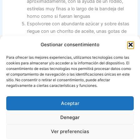
aproximadamente, con la ayuda de un rodillo,
estírelas muy finas a lo largo de la bandeja del
horno como si fueran lenguas
Espolvoree con abundante azúcar y sobre éstas
riegue con un chorrito de aceite, unas gotas de
agua y un chorrito de anís.
Gestionar consentimiento
Hornee durante 10-15 minutos hasta que estén
bien doradas. Saque la bandeja del horno y riegue
Para ofrecer las mejores experiencias, utilizamos tecnologías como las
inmediatamente con el anís dulce, muy fácil con
cookies para almacenar y/o acceder a la información del dispositivo. El
un
Decopen
.
consentimiento de estas tecnologías nos permitirá procesar datos como
el comportamiento de navegación o las identificaciones únicas en este
sitio. No consentir o retirar el consentimiento, puede afectar
Fuente:
Mis thermofavoritos
negativamente a ciertas características y funciones.
Aceptar
ANTERIOR
SIGUIENTE
Denegar
Ver preferencias
Copyright © 2026 Recetas con y sin Thermomix