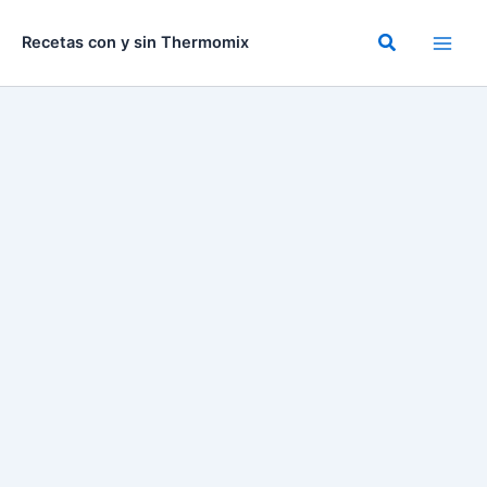
Ir
al
Buscar
Recetas con y sin Thermomix
contenido