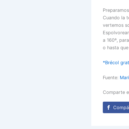
Preparamos 
Cuando la t
vertemos so
Espolvoream
a 160º, par
o hasta que
*Brécol gra
Fuente:
Marí
Comparte e
Compár