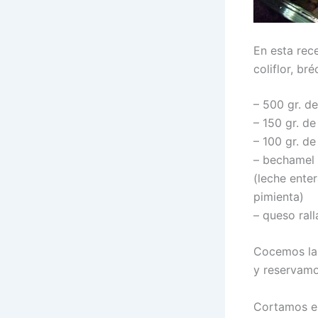
En esta rec
coliflor, br
– 500 gr. d
– 150 gr. d
– 100 gr. d
– bechamel 
(leche enter
pimienta)
– queso rall
Cocemos las
y reservamo
Cortamos el