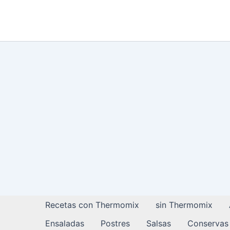
Ir
al
contenido
Recetas con Thermomix
sin Thermomix
Ensaladas
Postres
Salsas
Conservas