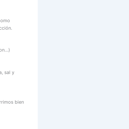
 como
cción.
con…)
, sal y
rrimos bien