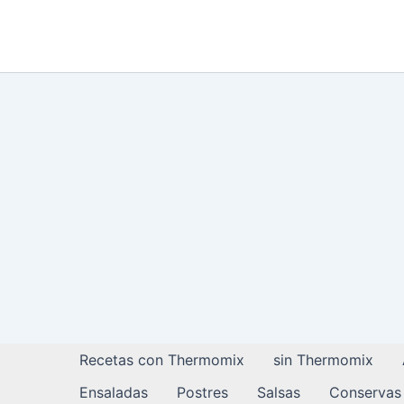
Ir
al
contenido
Recetas con Thermomix
sin Thermomix
Ensaladas
Postres
Salsas
Conservas