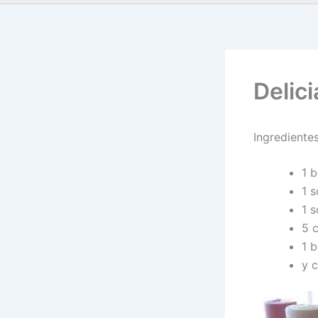
Delici
Ingrediente
1 b
1 s
1 s
5 
1 
y c