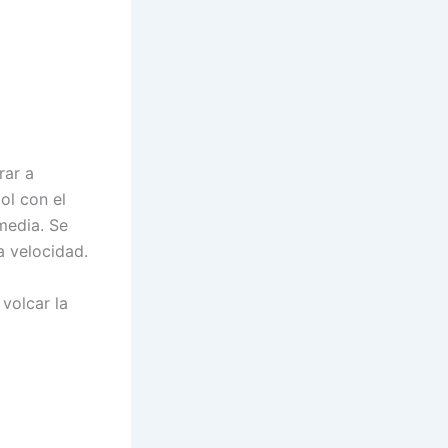
rar a
ol con el
media. Se
a velocidad.
volcar la