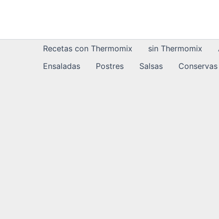
Ir
al
contenido
Recetas con Thermomix
sin Thermomix
Ensaladas
Postres
Salsas
Conservas