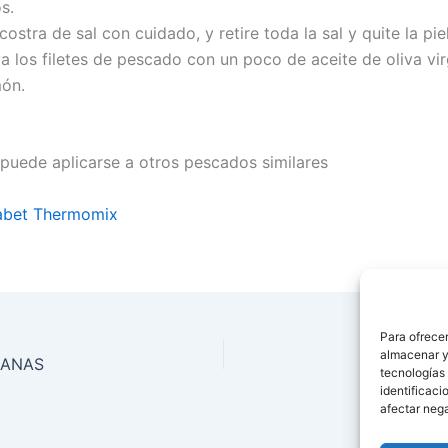
s.
ostra de sal con cuidado, y retire toda la sal y quite la pie
va los filetes de pescado con un poco de aceite de oliva vi
món.
 puede aplicarse a otros pescados similares
sabet Thermomix
Para ofrecer
almacenar y/
ZANAS
Tomate
tecnologías
identificaci
afectar nega