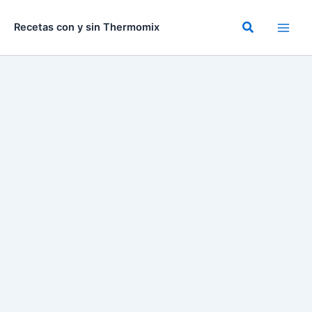
Ir
al
Buscar
Recetas con y sin Thermomix
contenido