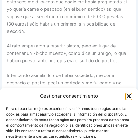
entonces me di cuenta que nadie me había preguntado si
yo quería carne o pescado (en el buen sentido) así que
supuse que al ser el menú económico de 5.000 pesetas
(30 euros) sólo habría un primero, sin posibilidad de
elección.
Al rato empezaron a repartir platos, pero en lugar de
contener un «bicho muerto», como dice un amigo, lo que
habían puesto ante mis ojos era el surtido de postres.
Intentando asimilar lo que había sucedido, me comí
despacio el postre, pedí un cortado y me fui como vine.
Gestionar consentimiento
Afortunadamente, en la siguiente comida de Navidad soy
yo quien prepara el primer plato.
Para ofrecer las mejores experiencias, utilizamos tecnologías como las
cookies para almacenar y/o acceder a la información del dispositivo. El
Feliz Navidad a todos.
consentimiento de estas tecnologías nos permitirá procesar datos como
el comportamiento de navegación o las identificaciones únicas en este
sitio. No consentir o retirar el consentimiento, puede afectar
Fuente:
No tengo Thermomix
negativamente a ciertas características y funciones.