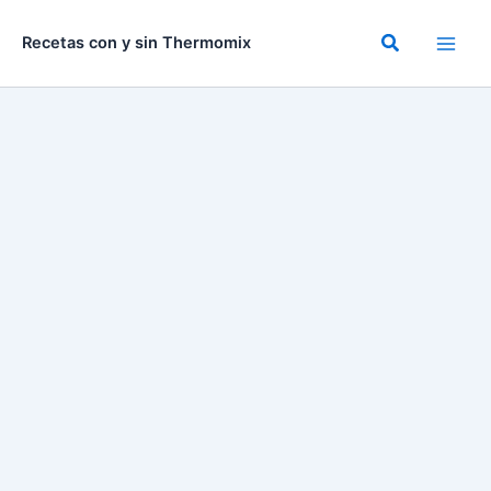
Ir
al
Buscar
Recetas con y sin Thermomix
contenido