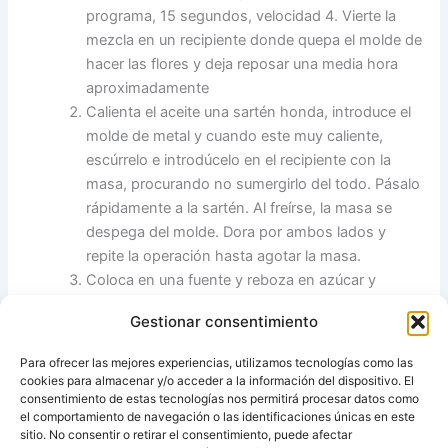
programa, 15 segundos, velocidad 4. Vierte la
mezcla en un recipiente donde quepa el molde de
hacer las flores y deja reposar una media hora
aproximadamente
Calienta el aceite una sartén honda, introduce el
molde de metal y cuando este muy caliente,
escúrrelo e introdúcelo en el recipiente con la
masa, procurando no sumergirlo del todo. Pásalo
rápidamente a la sartén. Al freírse, la masa se
despega del molde. Dora por ambos lados y
repite la operación hasta agotar la masa.
Coloca en una fuente y reboza en azúcar y
canela.
Gestionar consentimiento
Sugerencia.-
Las puedes servir acompañadas de una bola
Para ofrecer las mejores experiencias, utilizamos tecnologías como las
de helado de leche merengada.
cookies para almacenar y/o acceder a la información del dispositivo. El
El molde lo puedes encontrar en ferreterías.
consentimiento de estas tecnologías nos permitirá procesar datos como
el comportamiento de navegación o las identificaciones únicas en este
sitio. No consentir o retirar el consentimiento, puede afectar
Fuente:
Thermomix, cocina facil de Pilar