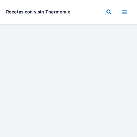
Ir
al
Buscar
Recetas con y sin Thermomix
contenido