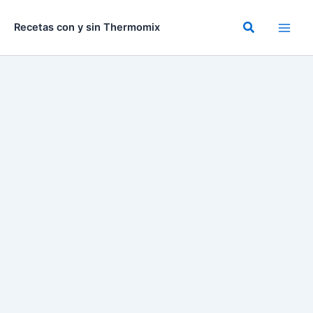
Ir
al
Buscar
Recetas con y sin Thermomix
contenido