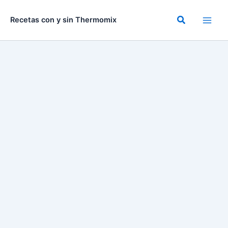
Ir
al
Buscar
Recetas con y sin Thermomix
contenido