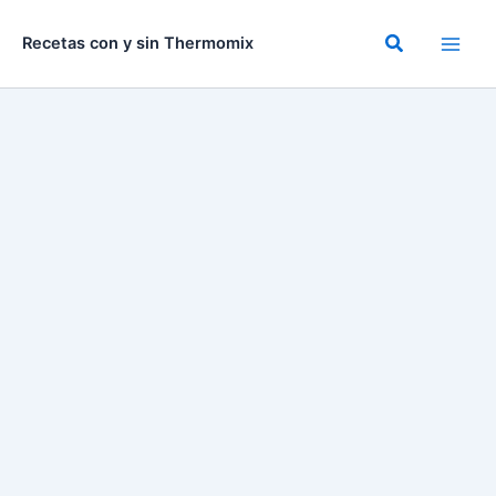
Ir
al
Buscar
Recetas con y sin Thermomix
contenido