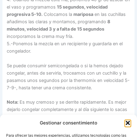
el vaso y programamos
15 segundos, velocidad
progresiva 5-10.
Colocamos la
mariposa
en las cuchillas
añadimos las claras y montamos, programando
8
minutos, velocidad 3 y a falta de 15 segundos
incorporamos la crema muy fría.
5.-Ponemos la mezcla en un recipiente y guardarla en el
congelador.
Se puede consumir semicongelada o si la hemos dejado
congelar, antes de servirla, troceamos con un cuchillo y la
pasamos unos segundos por la thermomix en velocidad 5-
7-9-, hasta tener una crema consistente.
Nota:
Es muy cremoso y se derrite rapidamente. Es mejor
dejarlo congelar completamente y al día siguiente lo sacas
un poco antes de comer y se tritura 30 segundos más o
Gestionar consentimiento
menos con velocidad progresiva 5-10, ayudándole con la
espátula por el bocal para que quede bien de textura ,
Para ofrecer las mejores experiencias, utilizamos tecnologías como las