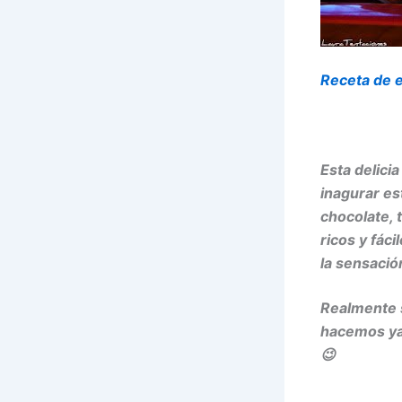
Receta de 
Esta delici
inagurar es
chocolate, 
ricos y fác
la sensació
Realmente s
hacemos ya
😉