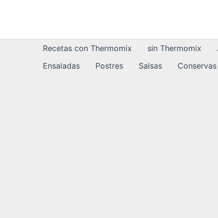
Ir
al
contenido
Recetas con Thermomix
sin Thermomix
Ensaladas
Postres
Salsas
Conservas