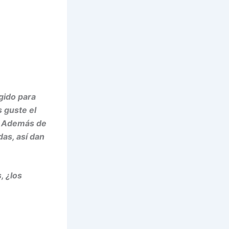
ogido para
 guste el
a. Además de
das, así dan
, ¿los