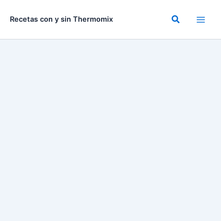
Ir
al
Buscar
Recetas con y sin Thermomix
contenido