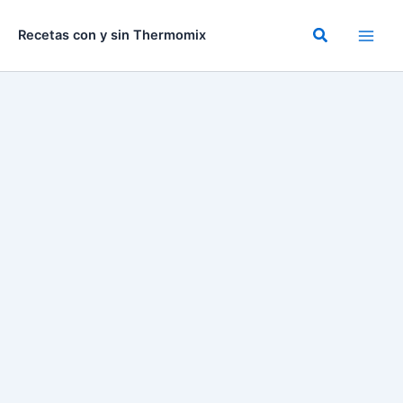
Ir
al
Buscar
Recetas con y sin Thermomix
contenido