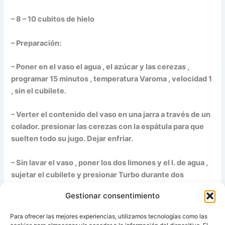
– 8 – 10 cubitos de hielo
– Preparación:
– Poner en el vaso el agua , el azúcar y las cerezas ,
programar 15 minutos , temperatura Varoma , velocidad 1
, sin el cubilete.
– Verter el contenido del vaso en una jarra a través de un
colador. presionar las cerezas con la espátula para que
suelten todo su jugo. Dejar enfriar.
– Sin lavar el vaso , poner los dos limones y el l. de agua ,
sujetar el cubilete y presionar Turbo durante dos
segundos.
Gestionar consentimiento
– Introducir el cestillo en el vaso y , ayudándonos de la
Para ofrecer las mejores experiencias, utilizamos tecnologías como las
espátula , verter la limonada en la jarra de las cerezas.