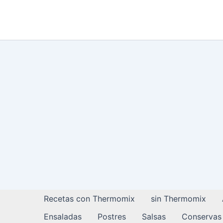
Ir
al
contenido
Recetas con Thermomix
sin Thermomix
Ensaladas
Postres
Salsas
Conservas