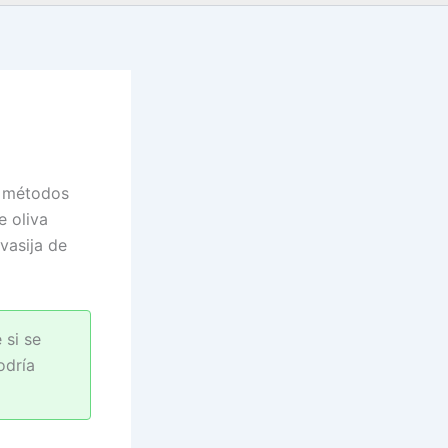
n métodos
e oliva
vasija de
 si se
odría