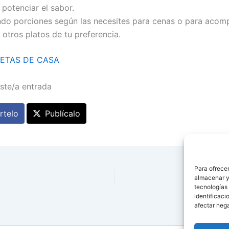
 potenciar el sabor.
ando porciones según las necesites para cenas o para acom
 otros platos de tu preferencia.
ETAS DE CASA
ste/a entrada
telo
Publícalo
Para ofrecer
almacenar y/
Alub
tecnologías
identificaci
afectar nega