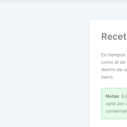
Recet
En tiempos 
como el de 
dentro de u
barro.
Notas
: E
opta por a
conservar