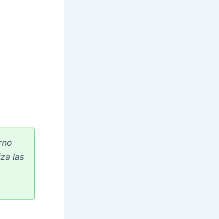
orno
za las