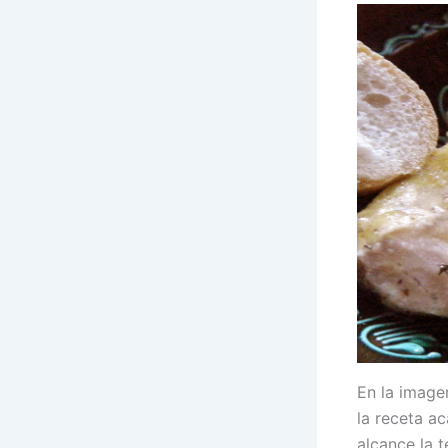
En la image
la receta a
alcance la 