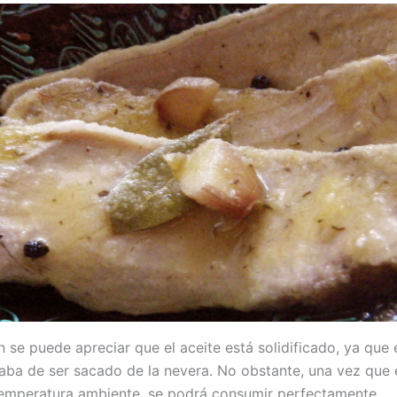
n se puede apreciar que el aceite está solidificado, ya que
caba de ser sacado de la nevera. No obstante, una vez que e
temperatura ambiente, se podrá consumir perfectamente.