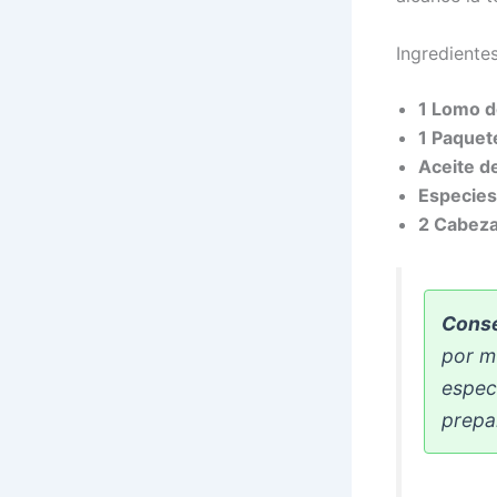
Ingrediente
1 Lomo d
1 Paquet
Aceite de
Especies
2 Cabez
Conse
por m
especi
prepa