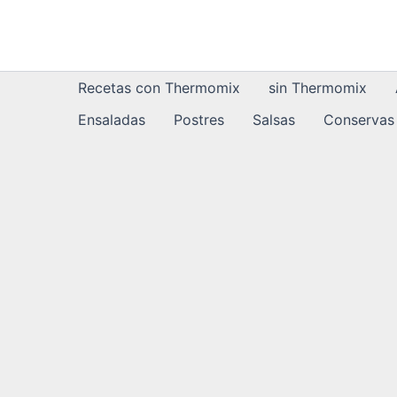
Ir
al
contenido
Recetas con Thermomix
sin Thermomix
Ensaladas
Postres
Salsas
Conservas