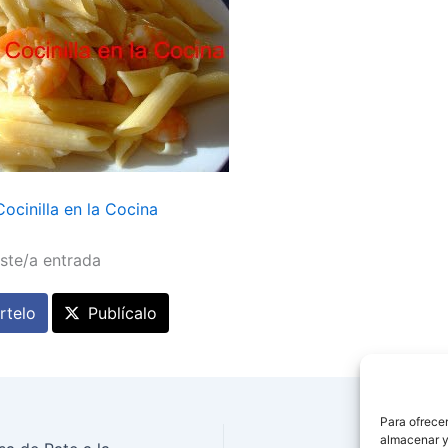
ocinilla en la Cocina
ste/a entrada
telo
Publícalo
Para ofrecer
almacenar y/