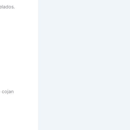
elados.
 cojan