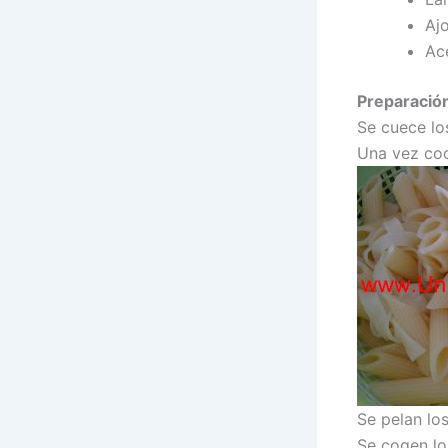
Aj
Ace
Preparació
Se cuece lo
Una vez coc
Se pelan los
Se cogen lo