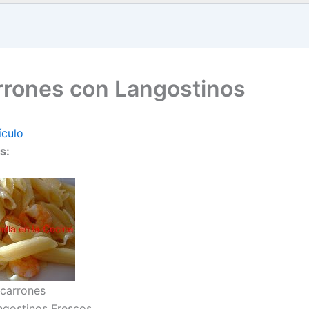
rones con Langostinos
ículo
s:
carrones
ngostinos Frescos