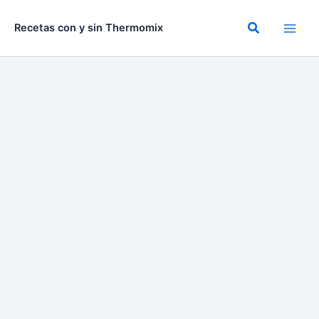
Ir
al
Buscar
Recetas con y sin Thermomix
contenido