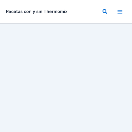
Ir
al
Buscar
Recetas con y sin Thermomix
contenido