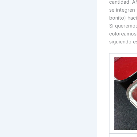
cantidad. A
se integren
bonito) hac
Si queremos
coloreamos 
siguiendo es