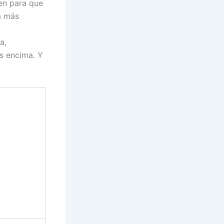
en para que
a más
a,
s encima. Y