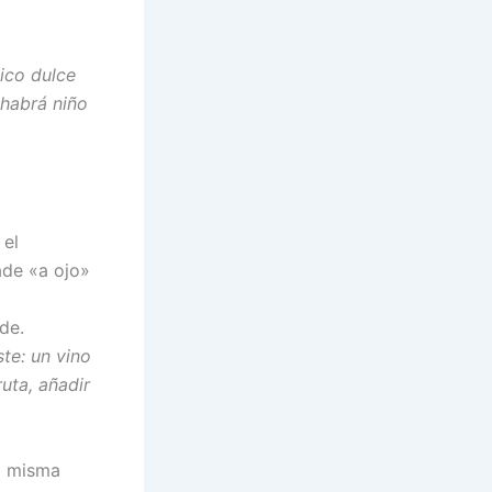
sico dulce
 habrá niño
 el
ade «a ojo»
de.
te: un vino
uta, añadir
a misma