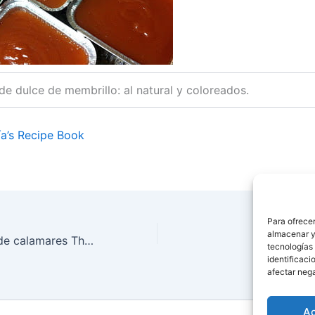
de dulce de membrillo: al natural y coloreados.
a’s Recipe Book
Para ofrecer
almacenar y/
Risotto amarillo de calamares Thermomix (Risotto giallo ai calamari)
tecnologías
identificaci
afectar nega
A