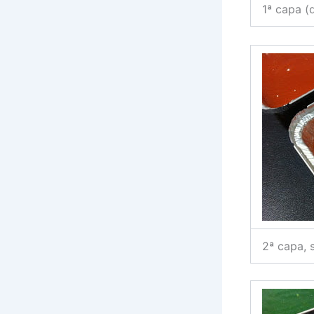
1ª capa (
2ª capa, s