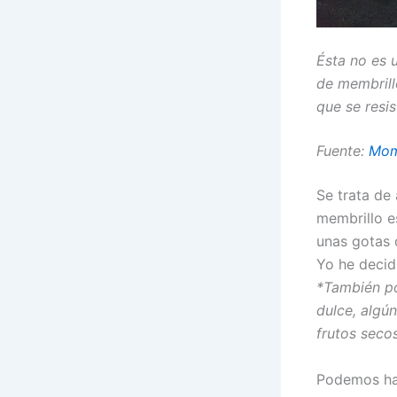
Ésta no es u
de membrill
que se resi
Fuente:
Mom
Se trata de
membrillo e
unas gotas 
Yo he decidi
*También po
dulce, algún
frutos secos
Podemos hac