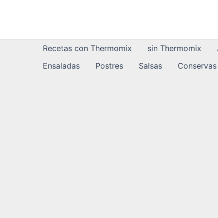
Ir
al
contenido
Recetas con Thermomix
sin Thermomix
Ensaladas
Postres
Salsas
Conservas