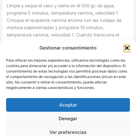
Limpie y seque el vaso y vierta en él 500 gr. de agua,
programe 5 minutos, temperatura varoma, velocidad 1.
Coloque el recipiente varoma encima con las rodajas de
merluza salpimentadas y programe 10 minutos,
temperatura varoma, velocidad 1. Cuándo transcurra el
tiempo programado, compruebe si el pescado está hecho.
Gestionar consentimiento
De no ser así, programe unos minutos más.
Para ofrecer las mejores experiencias, utilizamos tecnologías como las
Coloque la merluza en una fuente y sírvala con la salsa por
cookies para almacenar y/o acceder a la información del dispositivo. El
enima.
consentimiento de estas tecnologías nos permitirá procesar datos como
el comportamiento de navegación o las identificaciones únicas en este
sitio. No consentir o retirar el consentimiento, puede afectar
Fuente:
Las recetas de Pipi
negativamente a ciertas características y funciones.
Aceptar
ANTERIOR
SIGUIENTE
Denegar
Ver preferencias