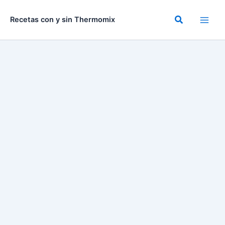
Ir
al
Buscar
Recetas con y sin Thermomix
contenido