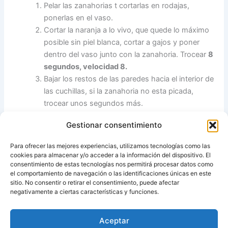
Pelar las zanahorias t cortarlas en rodajas,
ponerlas en el vaso.
Cortar la naranja a lo vivo, que quede lo máximo
posible sin piel blanca, cortar a gajos y poner
dentro del vaso junto con la zanahoria. Trocear
8
segundos, velocidad 8.
Bajar los restos de las paredes hacia el interior de
las cuchillas, si la zanahoria no esta picada,
trocear unos segundos más.
Añadir el zumo de limón, el azúcar y programar
Gestionar consentimiento
40 minutos, temperatura 100º, velocidad 2.
Retirar el cubilete para que evapore y poner el
Para ofrecer las mejores experiencias, utilizamos tecnologías como las
cestillo para evitar salpicaduras.
cookies para almacenar y/o acceder a la información del dispositivo. El
Si terminado el tiempo esta algo líquida programar
consentimiento de estas tecnologías nos permitirá procesar datos como
el comportamiento de navegación o las identificaciones únicas en este
un poco más de tiempo. Dependerá el jugo que
sitio. No consentir o retirar el consentimiento, puede afectar
tengan las naranjas.
negativamente a ciertas características y funciones.
Aceptar