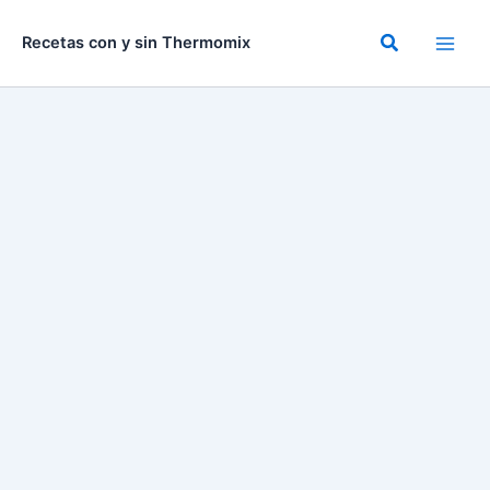
Ir
al
Buscar
Recetas con y sin Thermomix
contenido