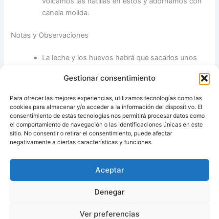
volcamos las natillas en estos y adornamos con
canela molida.
Notas y Observaciones
La leche y los huevos habrá que sacarlos unos
minutos antes del frigorífico, para que se
Gestionar consentimiento
atemperen y no se corten las natillas.
Si añadimos a estos ingredientes dos cucharadas
Para ofrecer las mejores experiencias, utilizamos tecnologías como las
de cacao en polvo obtendremos unas Natillas de
cookies para almacenar y/o acceder a la información del dispositivo. El
Chocolate
consentimiento de estas tecnologías nos permitirá procesar datos como
el comportamiento de navegación o las identificaciones únicas en este
sitio. No consentir o retirar el consentimiento, puede afectar
Fuente:
Concha cocina
negativamente a ciertas características y funciones.
Aceptar
ANTERIOR
SIGUIENTE
Denegar
Ver preferencias