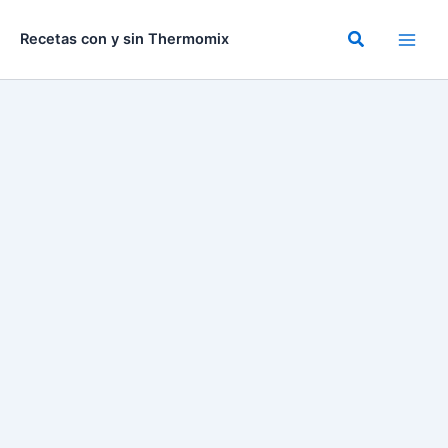
Ir
al
Buscar
Recetas con y sin Thermomix
contenido