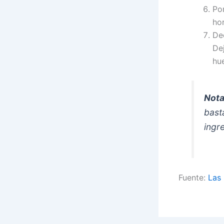
Po
hor
De
De
hu
Nota
bast
ingr
Fuente:
Las 