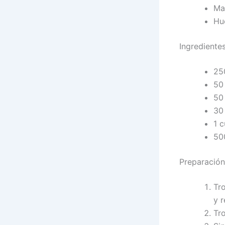
Ma
Hu
Ingrediente
25
50 
50
30
1 c
500
Preparación
Tr
y r
Tro