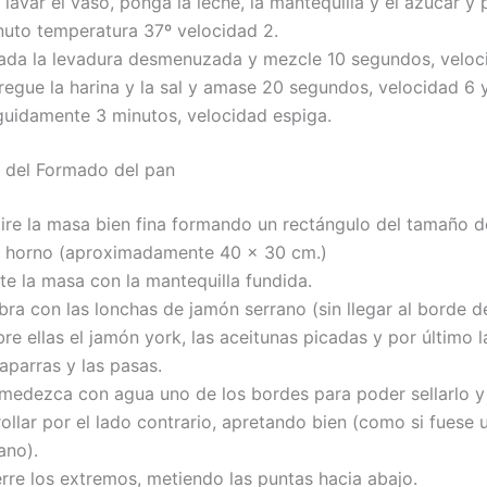
 lavar el vaso, ponga la leche, la mantequilla y el azúcar y
nuto temperatura 37º velocidad 2.
ada la levadura desmenuzada y mezcle 10 segundos, veloc
regue la harina y la sal y amase 20 segundos, velocidad 6 
guidamente 3 minutos, velocidad espiga.
 del Formado del pan
tire la masa bien fina formando un rectángulo del tamaño d
l horno (aproximadamente 40 x 30 cm.)
te la masa con la mantequilla fundida.
ra con las lonchas de jamón serrano (sin llegar al borde d
re ellas el jamón york, las aceitunas picadas y por último l
aparras y las pasas.
medezca con agua uno de los bordes para poder sellarlo y
ollar por el lado contrario, apretando bien (como si fuese
ano).
erre los extremos, metiendo las puntas hacia abajo.