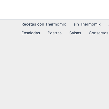
Ir
al
contenido
Recetas con Thermomix
sin Thermomix
Ensaladas
Postres
Salsas
Conservas