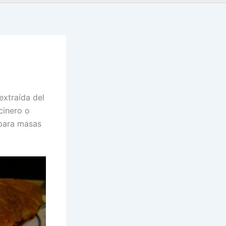
extraída del
cinero o
 para masas