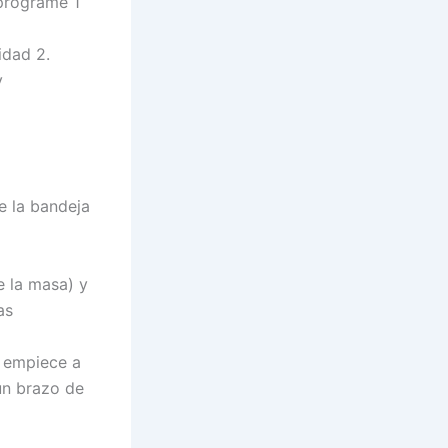
 programe 1
idad 2.
y
e la bandeja
e la masa) y
as
 empiece a
 un brazo de