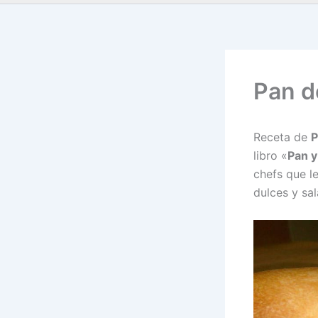
Pan 
Receta de
P
libro «
Pan y
chefs que l
dulces y sa