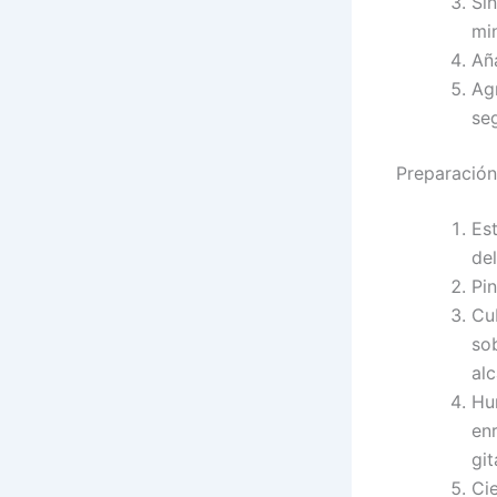
Sin
mi
Añ
Ag
se
Preparación
Es
de
Pin
Cub
sob
alc
Hu
enr
git
Ci