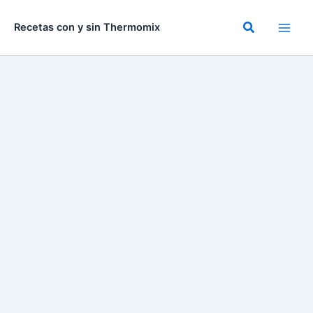
Ir
al
Buscar
Recetas con y sin Thermomix
contenido