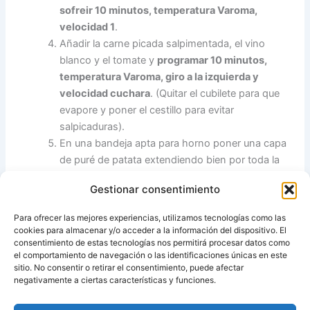
sofreir 10 minutos, temperatura Varoma,
velocidad 1
.
Añadir la carne picada salpimentada, el vino
blanco y el tomate y
programar 10 minutos,
temperatura Varoma, giro a la izquierda y
velocidad cuchara
. (Quitar el cubilete para que
evapore y poner el cestillo para evitar
salpicaduras).
En una bandeja apta para horno poner una capa
de puré de patata extendiendo bien por toda la
base, cubrir con el relleno de carne, poner las
Gestionar consentimiento
lonchas de queso, volver a cubrir con el resto de
puré y añadir el resto de queso.
Para ofrecer las mejores experiencias, utilizamos tecnologías como las
Gratinar en el horno hasta que la superficie esté
cookies para almacenar y/o acceder a la información del dispositivo. El
doradita.
consentimiento de estas tecnologías nos permitirá procesar datos como
el comportamiento de navegación o las identificaciones únicas en este
sitio. No consentir o retirar el consentimiento, puede afectar
Fuente:
Las recetas de Pipi
negativamente a ciertas características y funciones.