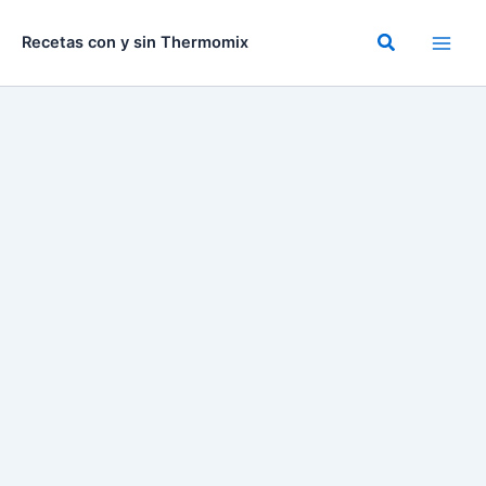
Ir
al
Buscar
Recetas con y sin Thermomix
contenido