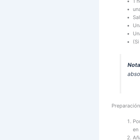
1 h
una
Sal
Una
Un
(Si
Not
abso
Preparación
Pon
en
Añ