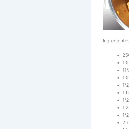
Ingrediente
250
10
11/
10g
1/
1 t
1/2
1 z
1/
2 