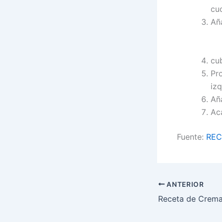
cu
Aña
cub
Pr
izq
Aña
Aca
Fuente:
REC
ANTERIOR