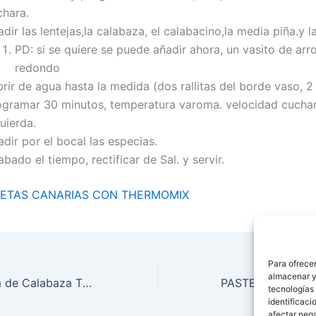
chara.
dir las lentejas,la calabaza, el calabacino,la media piña.y l
PD: si se quiere se puede añadir ahora, un vasito de ar
redondo
rir de agua hasta la medida (dos rallitas del borde vaso, 2 l
ogramar 30 minutos, temperatura varoma. velocidad cuchara
uierda.
dir por el bocal las especias.
bado el tiempo, rectificar de Sal. y servir.
ETAS CANARIAS CON THERMOMIX
Para ofrecer
almacenar y/
Receta de Crema de Calabaza Thermomix con Zanahoria
tecnologías
identificaci
afectar nega