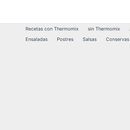
Ir
al
contenido
Recetas con Thermomix
sin Thermomix
Ensaladas
Postres
Salsas
Conservas