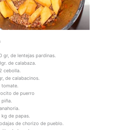
s
 gr, de lentejas pardinas.
0gr. de calabaza.
2 cebolla.
r, de calabacinos.
2 tomate.
rocito de puerro
 piña.
anahoria.
2 kg de papas.
rodajas de chorizo de pueblo.