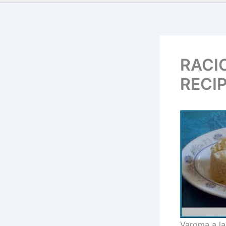
RACI
RECI
Varoma a la