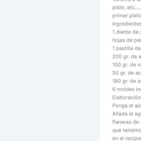
pisto, etc…
primer plat
Ingredientes
1 diente de 
hojas de per
1 pastilla 
200 gr. de 
100 gr. de 
50 gr. de ac
180 gr. de a
6 moldes ind
Elaboración
Ponga el ajo
Añada el agu
flaneras de 
que teníamo
en el recip