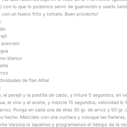
..) con lo que lo podemos servir de guarnición o usarlo ta
o con un huevo frito y tomate. Buen provecho!
:
ajo
ejil
de avecrem
agua
vino blanco
eite
rroz
ividuales de flan Albal
:
, el perejil y la pastilla de caldo, y triture 5 segundos, en v
a, el vino y el aceite, y mezcle 15 segundos, velocidad 6. 
arroz. Ponga en cada una de ellas 30 gr. de arroz y 50 gr. d
s hecho. Mézclelo con una cuchara y coloque las flaneras, s
iente Varoma lo tapamos y programamos el tiempo de la re