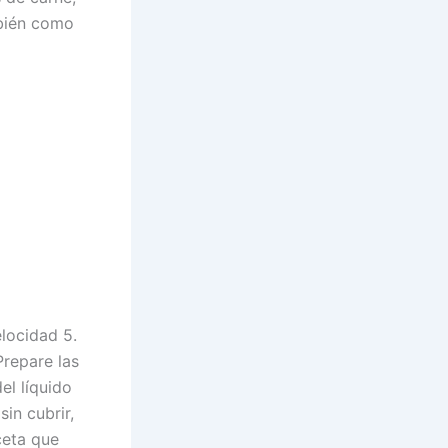
mbién como
elocidad 5.
Prepare las
el líquido
in cubrir,
ceta que