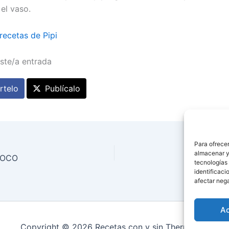
el vaso.
recetas de Pipi
ste/a entrada
telo
Publícalo
Para ofrecer
almacenar y/
HOCO
R
tecnologías
identificaci
afectar nega
A
Copyright © 2026 Recetas con y sin Thermomix