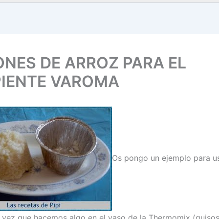
ONES DE ARROZ PARA EL
PIENTE VAROMA
Os pongo un ejemplo para us
 vez que hacemos algo en el vaso de la Thermomix (guisos