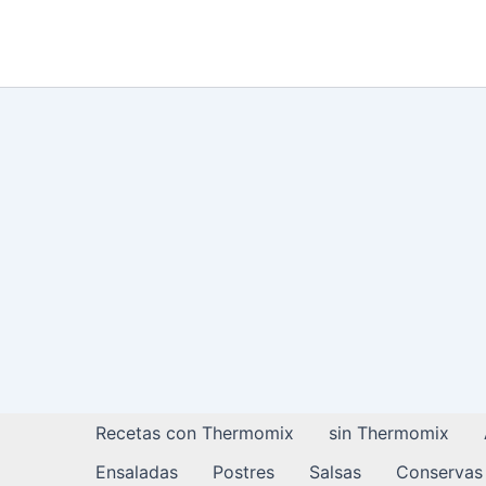
Ir
al
contenido
Recetas con Thermomix
sin Thermomix
Ensaladas
Postres
Salsas
Conservas