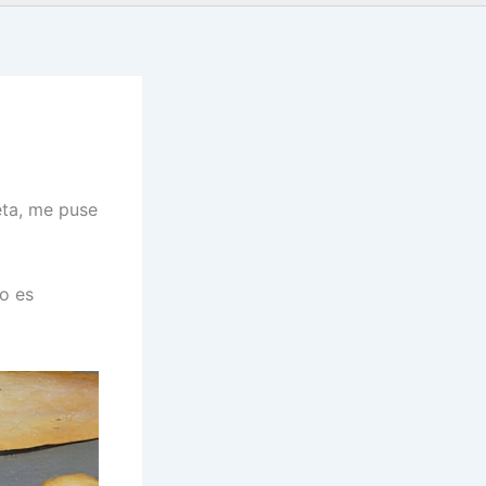
eta, me puse
do es