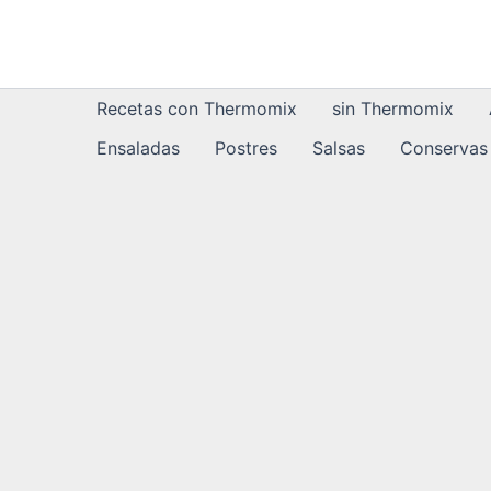
Ir
al
contenido
Recetas con Thermomix
sin Thermomix
Ensaladas
Postres
Salsas
Conservas