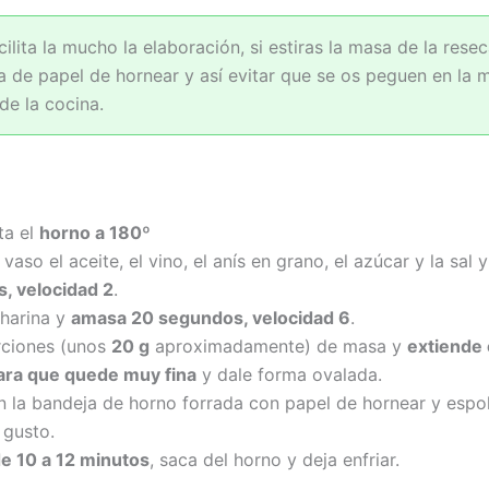
acilita la mucho la elaboración, si estiras la masa de la rese
a de papel de hornear y así evitar que se os peguen en la 
de la cocina.
ta el
horno a 180º
 vaso el aceite, el vino, el anís en grano, el azúcar y la sal 
, velocidad 2
.
 harina y
amasa 20 segundos, velocidad 6
.
ciones (unos
20 g
aproximadamente) de masa y
extiende 
para que quede muy fina
y dale forma ovalada.
n la bandeja de horno forrada con papel de hornear y espo
 gusto.
e 10 a 12 minutos
, saca del horno y deja enfriar.