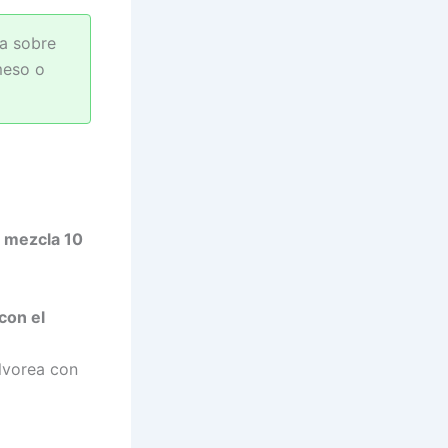
ca sobre
meso o
y
mezcla 10
con el
lvorea con