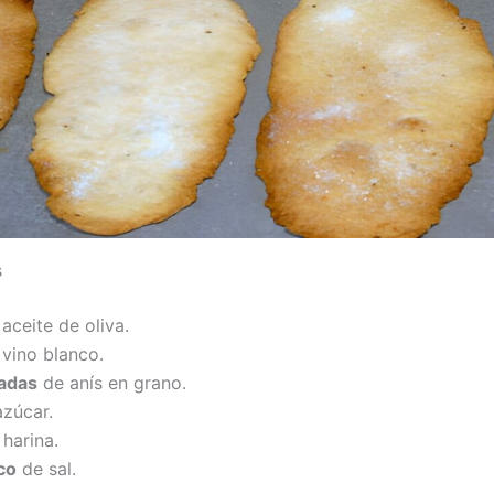
s
aceite de oliva.
vino blanco.
adas
de anís en grano.
zúcar.
harina.
co
de sal.