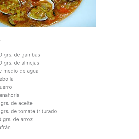
s
0 grs. de gambas
0 grs. de almejas
. y medio de agua
ebolla
puerro
zanahoria
grs. de aceite
grs. de tomate triturado
 grs. de arroz
afrán