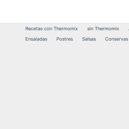
Ir
al
contenido
Recetas con Thermomix
sin Thermomix
Ensaladas
Postres
Salsas
Conservas