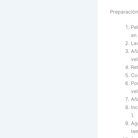
Preparación
Pe
en 
Lav
Añ
vel
Ret
Col
Pon
vel
Aña
In
1.
Agr
te