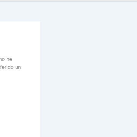
no he
ferido un