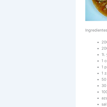
Ingrediente
20
20
1l
1 c
1 
1 
50 
30 
100
az
sal