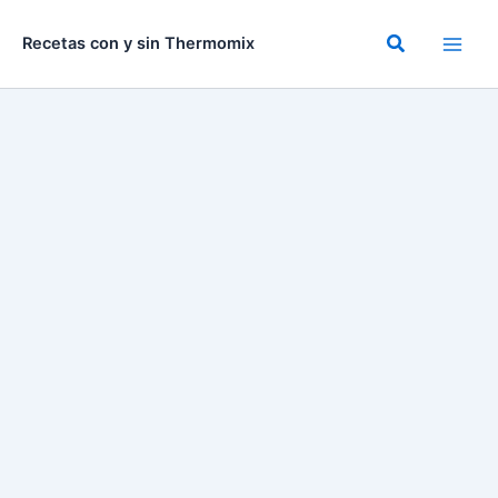
Ir
al
Buscar
Recetas con y sin Thermomix
contenido