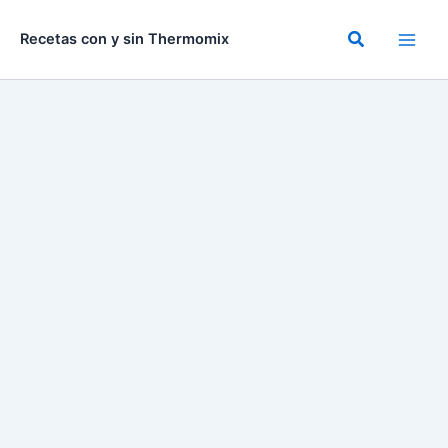
Ir
al
Buscar
Recetas con y sin Thermomix
contenido