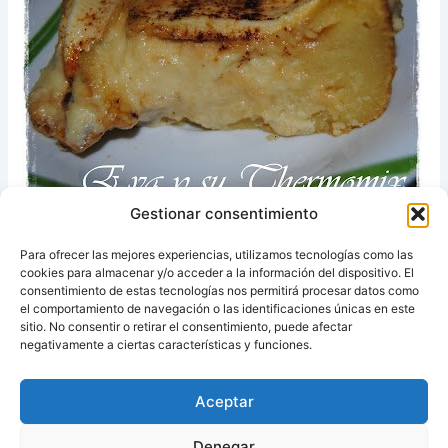
Gestionar consentimiento
Espero que os haya gustado.
Para ofrecer las mejores experiencias, utilizamos tecnologías como las
cookies para almacenar y/o acceder a la información del dispositivo. El
Un besico !
consentimiento de estas tecnologías nos permitirá procesar datos como
el comportamiento de navegación o las identificaciones únicas en este
sitio. No consentir o retirar el consentimiento, puede afectar
Fuente:
Eva y su Thermomix®
negativamente a ciertas características y funciones.
Aceptar
ANTERIOR
SIGUIENTE
Denegar