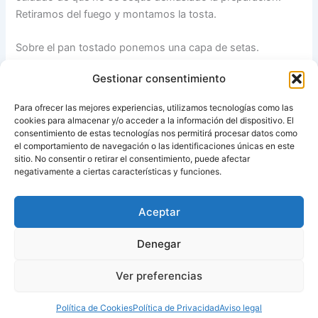
Retiramos del fuego y montamos la tosta.
Sobre el pan tostado ponemos una capa de setas.
Espolvoreamos con
parmigiano-reggiano
o pan rallado (o
Gestionar consentimiento
una mezcla de ambos) y gratinamos un par de minutos
con el grill, o hasta que se dore la superficie. Listo!
Para ofrecer las mejores experiencias, utilizamos tecnologías como las
cookies para almacenar y/o acceder a la información del dispositivo. El
*
Otras recetas de tostas
consentimiento de estas tecnologías nos permitirá procesar datos como
el comportamiento de navegación o las identificaciones únicas en este
sitio. No consentir o retirar el consentimiento, puede afectar
Fuente:
María’s Recipe Book
negativamente a ciertas características y funciones.
Aceptar
ANTERIOR
SIGUIENTE
Denegar
Ver preferencias
Copyright © 2026 Recetas con y sin Thermomix
Política de Cookies
Política de Privacidad
Aviso legal