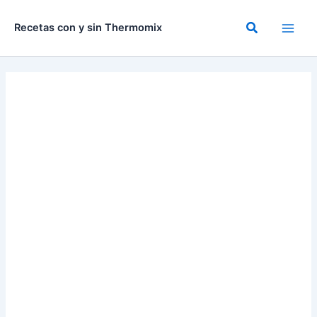
Ir
al
Buscar
Recetas con y sin Thermomix
contenido