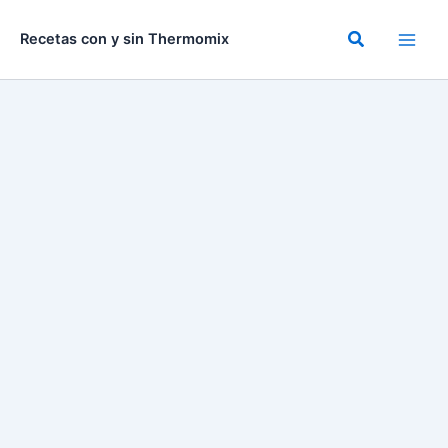
Ir
al
Buscar
Recetas con y sin Thermomix
contenido