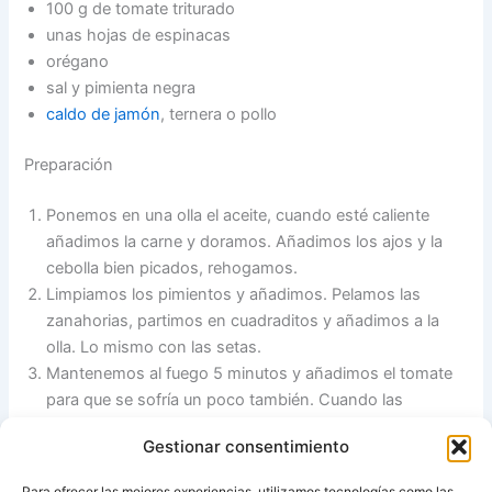
100 g de tomate triturado
unas hojas de espinacas
orégano
sal y pimienta negra
caldo de jamón
, ternera o pollo
Preparación
Ponemos en una olla el aceite, cuando esté caliente
añadimos la carne y doramos. Añadimos los ajos y la
cebolla bien picados, rehogamos.
Limpiamos los pimientos y añadimos. Pelamos las
zanahorias, partimos en cuadraditos y añadimos a la
olla. Lo mismo con las setas.
Mantenemos al fuego 5 minutos y añadimos el tomate
para que se sofría un poco también. Cuando las
verduritas empiecen a estan un poco hechas añadimos
Gestionar consentimiento
las espinacas cortaditas, un par de vasos de caldo, la
sal, la pimienta y el orégano. Dejamos que evapore a
Para ofrecer las mejores experiencias, utilizamos tecnologías como las