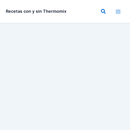
Ir
al
Buscar
Recetas con y sin Thermomix
contenido