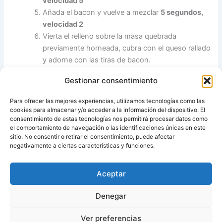
velocidad 5
Añada el bacon y vuelve a mezclar
5 segundos,
velocidad 2
Vierta el relleno sobre la masa quebrada
previamente horneada, cubra con el queso rallado
y adorne con las tiras de bacon.
Hornee unos 15 minutos
hasta que quede bien
Gestionar consentimiento
hecho (puede comprobarlo pinchando con una
aguja y que ésta salga limpia)
Para ofrecer las mejores experiencias, utilizamos tecnologías como las
cookies para almacenar y/o acceder a la información del dispositivo. El
Se puede tomar tanto templada como frío.
consentimiento de estas tecnologías nos permitirá procesar datos como
el comportamiento de navegación o las identificaciones únicas en este
sitio. No consentir o retirar el consentimiento, puede afectar
Fuente:
Mis thermofavoritos
negativamente a ciertas características y funciones.
Aceptar
ANTERIOR
SIGUIENTE
Denegar
Ver preferencias