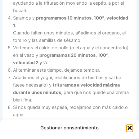
ayudando a la trituración moviendo la espátula por el
bocal).
Salamos y
programamos 10 minutos, 100º, velocidad
1
.
Cuando falten unos minutos, añadimos el orégano, el
tomillo y las semillas de sésamo.
Vertemos el caldo de pollo (o el agua y el concentrado)
en el vaso y
programamos 20 minutos, 100º,
velocidad 2 y ½
.
Al terminar este tiempo, dejamos templar.
Añadimos el yogur, rectificamos de hierbas y sal (si
fuese necesario) y
trituramos a velocidad máxima
durante unos minutos
, para que nos quede una crema
bien fina.
Si nos queda muy espesa, rebajamos con más caldo o
agua.
Metemos en la nevera y dejamos reposar al menos un
Gestionar consentimiento
par de horas, y servimos fría. Aunque está mejor
preparada de víspera.