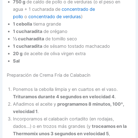
750 g
de caldo de pollo o de verduras (o el peso en
agua + 1 cucharada de
concentrado de
pollo
o
concentrado de verduras
)
1 cebolla
tierna grande
1 cucharadita
de orégano
½ cucharadita
de tomillo seco
1 cucharadita
de sésamo tostado machacado
20 g
de aceite de oliva virgen extra
Sal
Preparación de Crema Fría de Calabacín
Ponemos la cebolla limpia y en cuartos en el vaso.
Trituramos durante 4 segundos en velocidad 4
.
Añadimos el aceite y
programamos 8 minutos, 100º,
velocidad 1
.
Incorporamos el calabacín cortadito (en rodajas,
dados…) o en trozos más grandes (y
troceamos en la
Thermomix unos 3 segundos en velocidad 5
,