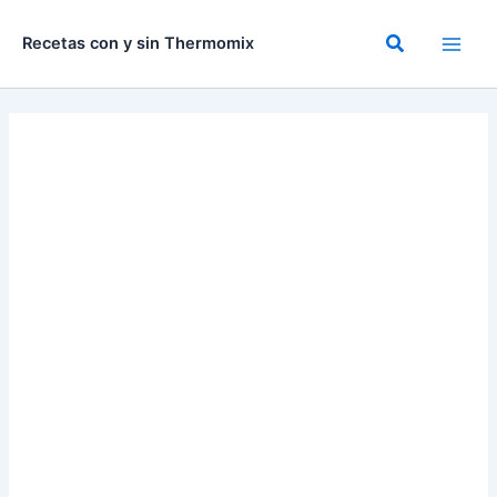
Ir
al
Buscar
Recetas con y sin Thermomix
contenido