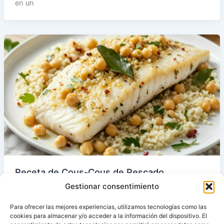
en un
Receta de Cous-Cous de Pescado
Thermomix
Gestionar consentimiento
En esta receta utilizamos todos los accesorios de
Para ofrecer las mejores experiencias, utilizamos tecnologías como las
nuestra Thermomix: el vaso para hacer la salsa; el cestillo
cookies para almacenar y/o acceder a la información del dispositivo. El